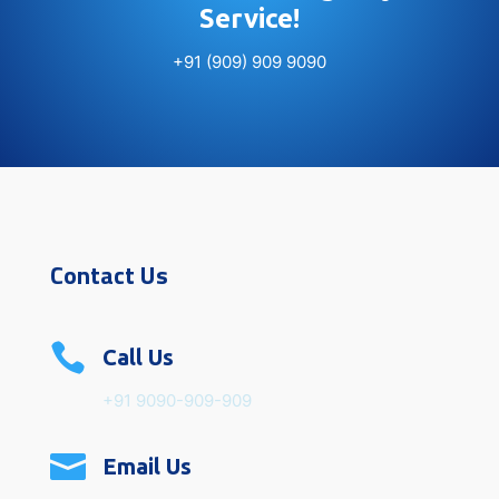
Service!
+91 (909) 909 9090
Contact Us

Call Us
+91 9090-909-909

Email Us